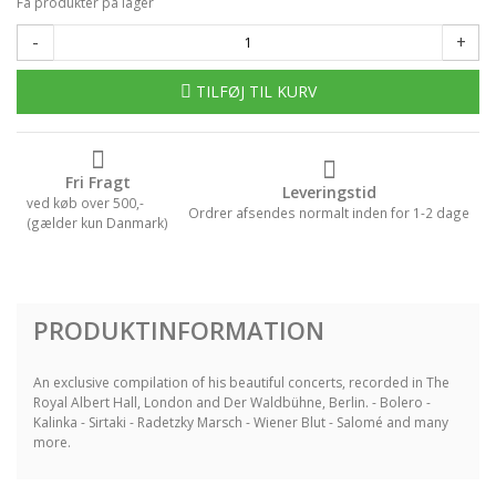
Få produkter på lager
-
+
TILFØJ TIL KURV
Fri Fragt
Leveringstid
ved køb over 500,-
Ordrer afsendes normalt inden for 1-2 dage
(gælder kun Danmark)
PRODUKTINFORMATION
An exclusive compilation of his beautiful concerts, recorded in The
Royal Albert Hall, London and Der Waldbühne, Berlin. - Bolero -
Kalinka - Sirtaki - Radetzky Marsch - Wiener Blut - Salomé and many
more.