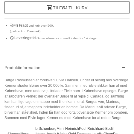
TILFØJ TIL KURV
Fri Fragt
ved køb over 500,-
(gælder kun Danmark)
Leveringstid
Ordrer afsendes normalt inden for 1-2 dage
Produktinformation
Børge Rasmussen er forelsket i Elvie Hansen. Under et besøg hos overlæge
Kermer stjæler Børge over 20.000 kr. Sammen med Elvie stikker han af mod
København, men undervejs forlader Elvie ham. I København opsøges Børge
af sabotøren Verner, der overtaler Børge til at rejse til Canada, og samtidig
kan han lige tage en mappe med til en kammerat. Børges ven, Marinus,
finder ud af, at mappen indeholder en bombe. Da Marinus vil advare Børge,
bliver han slået ihjel. Inden får han dog fortalt overlæge Kermer om bomben.
Sammen med Elvie tager Kermer nu mod København for at redde Børge.
Ib Schønberg
Mimi Heinrich
Poul Reichhardt
Bodil
Skuespillere
Udsen
Henrik Wiehe
Kjeld Petersen
Lauritz Olsen
Poul