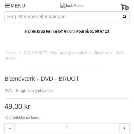
MENU
0
Har du brug for hjælp? Ring til Poul på
61 68 67 13
Forside
>
DVD BRUGTE - Film - men god kvalitet
>
Blændværk - DVD -
BRUGT
Blændværk - DVD - BRUGT
DVD – Brugt, men god kvalitet
49,00 kr
Få produkter på lager
-
+