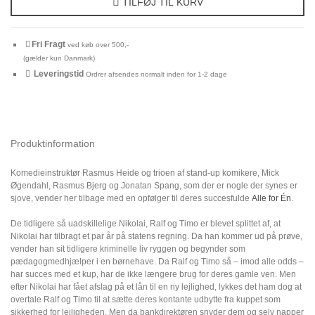
TILFØJ TIL KURV
Fri Fragt
ved køb over 500,-
(gælder kun Danmark)
Leveringstid
Ordrer afsendes normalt inden for 1-2 dage
Produktinformation
Komedieinstruktør Rasmus Heide og trioen af stand-up komikere, Mick
Øgendahl, Rasmus Bjerg og Jonatan Spang, som der er nogle der synes er
sjove, vender her tilbage med en opfølger til deres succesfulde
Alle for Én
.
De tidligere så uadskillelige Nikolai, Ralf og Timo er blevet splittet af, at
Nikolai har tilbragt et par år på statens regning. Da han kommer ud på prøve,
vender han sit tidligere kriminelle liv ryggen og begynder som
pædagogmedhjælper i en børnehave. Da Ralf og Timo så – imod alle odds –
har succes med et kup, har de ikke længere brug for deres gamle ven. Men
efter Nikolai har fået afslag på et lån til en ny lejlighed, lykkes det ham dog at
overtale Ralf og Timo til at sætte deres kontante udbytte fra kuppet som
sikkerhed for lejligheden. Men da bankdirektøren snyder dem og selv napper