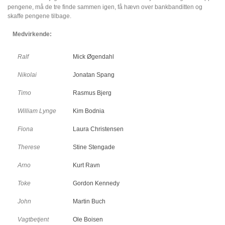
pengene, må de tre finde sammen igen, få hævn over bankbanditten og
skaffe pengene tilbage.
Medvirkende:
Ralf
Mick Øgendahl
Nikolai
Jonatan Spang
Timo
Rasmus Bjerg
William Lynge
Kim Bodnia
Fiona
Laura Christensen
Therese
Stine Stengade
Arno
Kurt Ravn
Toke
Gordon Kennedy
John
Martin Buch
Vagtbetjent
Ole Boisen