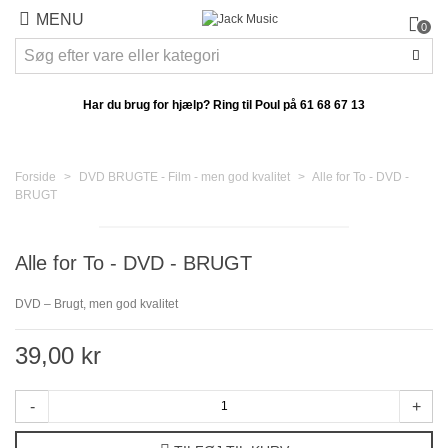
MENU
0
Har du brug for hjælp? Ring til Poul på
61 68 67 13
Forside
>
DVD BRUGTE - Film - men god kvalitet
>
Alle for To - DVD -
BRUGT
Alle for To - DVD - BRUGT
DVD – Brugt, men god kvalitet
39,00 kr
-
+