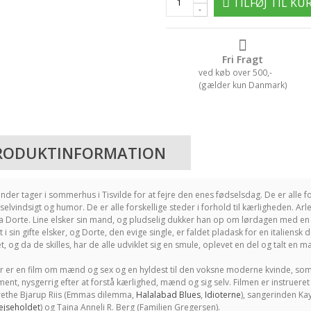
TILFØJ TIL KU
-
Fri Fragt
ved køb over 500,-
(gælder kun Danmark)
RODUKTINFORMATION
inder tager i sommerhus i Tisvilde for at fejre den enes fødselsdag. De er alle 
selvindsigt og humor. De er alle forskellige steder i forhold til kærligheden. Ar
a Dorte. Line elsker sin mand, og pludselig dukker han op om lørdagen med en o
t i sin gifte elsker, og Dorte, den evige single, er faldet pladask for en italiensk
t, og da de skilles, har de alle udviklet sig en smule, oplevet en del og talt en m
 er en film om mænd og sex og en hyldest til den voksne moderne kvinde, som vi
nt, nysgerrig efter at forstå kærlighed, mænd og sig selv. Filmen er instrueret 
the Bjarup Riis (
Emmas dilemma
,
Halalabad Blues
,
Idioterne
), sangerinden Kay
ejseholdet
) og Taina Anneli R. Berg (
Familien Gregersen
).