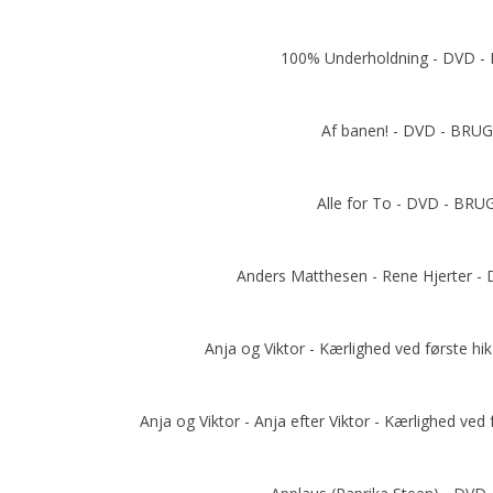
100% Underholdning - DVD 
Af banen! - DVD - BRU
Add to cart
Alle for To - DVD - BRU
Add to cart
Anders Matthesen - Rene Hjerter 
Add to cart
Anja og Viktor - Kærlighed ved første h
Add to cart
Anja og Viktor - Anja efter Viktor - Kærlighed ved
Add to cart