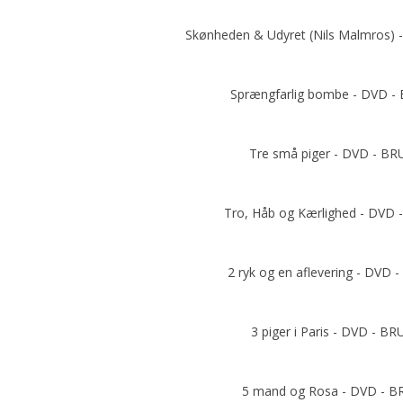
Skønheden & Udyret (Nils Malmros)
Add to cart
Sprængfarlig bombe - DVD -
Add to cart
Tre små piger - DVD - B
Add to cart
Tro, Håb og Kærlighed - DVD
Add to cart
2 ryk og en aflevering - DVD
Add to cart
3 piger i Paris - DVD - B
Add to cart
5 mand og Rosa - DVD - 
Add to cart