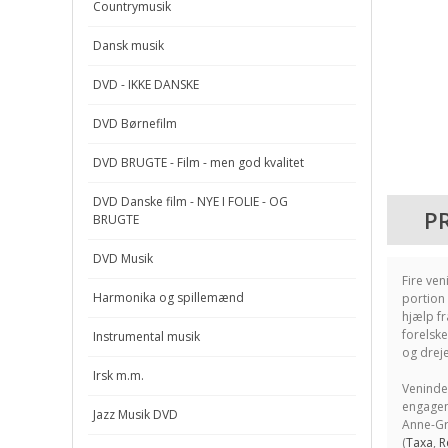
Countrymusik
Dansk musik
DVD - IKKE DANSKE
DVD Børnefilm
DVD BRUGTE - Film - men god kvalitet
DVD Danske film - NYE I FOLIE - OG
P
BRUGTE
DVD Musik
Fire ven
Harmonika og spillemænd
portion 
hjælp fr
forelske
Instrumental musik
og dreje
Irsk m.m.
Veninder
engageme
Jazz Musik DVD
Anne-Gre
(
Taxa
,
R