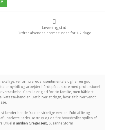
RV
Leveringstid
Ordrer afsendes normalt inden for 1-2 dage
forskellige, velformulerede, usentimentale og har en god
lette er nyskilt og arbejder hårdt på at score med professionel
verraskelse. Camilla er glad for sin familie, men håbløst
 delikatesse-handler. Det bliver et døgn, hvor alt bliver vendt
asse.
 kender hende fra den virkelige verden. Fuld af liv og
af Charlotte Sachs Bostrup og de fire hovedroller spilles af
a Brüel (
Familien Gregersen
), Susanne Storm