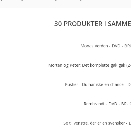
30 PRODUKTER I SAMME
Monas Verden - DVD - B
Add to cart
Morten og Peter: Det komplette gak gak (2
Add to cart
Pusher - Du har ikke en chance -
Add to cart
Rembrandt - DVD - BRU
Add to cart
Se til venstre, der er en svensker 
Add to cart