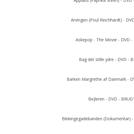
Applaus (Paprika Steen) - DVD
Add to cart
Arvingen (Poul Reichhardt) - D
Add to cart
Askepop - The Movie - DVD 
Add to cart
Bag det stille ydre - DVD -
Add to cart
Barken Margrethe af Danmark - 
Add to cart
Bejleren - DVD - BRUG
Add to cart
Blekingegadebanden (Dokumentar) 
Add to cart