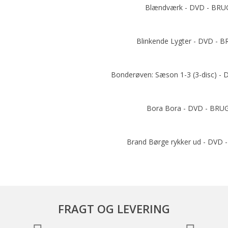
Blændværk - DVD - BRU
Add to cart
Blinkende Lygter - DVD - 
Add to cart
Bonderøven: Sæson 1-3 (3-disc) -
Add to cart
Bora Bora - DVD - BRU
Brand Børge rykker ud - DVD
Add to cart
FRAGT OG LEVERING