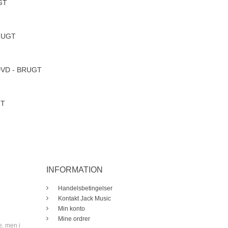
GT
BRUGT
 DVD - BRUGT
GT
INFORMATION
Handelsbetingelser
Kontakt Jack Music
Min konto
Mine ordrer
e, men i