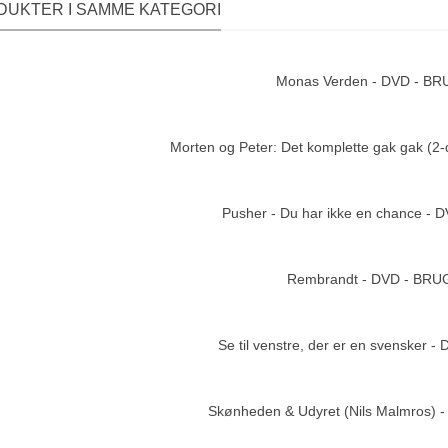
DUKTER I SAMME KATEGORI
Monas Verden - DVD - B
Add to cart
Morten og Peter: Det komplette gak gak (2
Add to cart
Pusher - Du har ikke en chance -
Add to cart
Rembrandt - DVD - BRU
Add to cart
Se til venstre, der er en svensker 
Add to cart
Skønheden & Udyret (Nils Malmros)
Add to cart