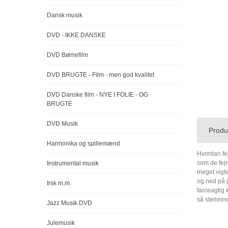
Dansk musik
DVD - IKKE DANSKE
DVD Børnefilm
DVD BRUGTE - Film - men god kvalitet
DVD Danske film - NYE I FOLIE - OG
BRUGTE
DVD Musik
Produ
Harmonika og spillemænd
Hvordan fej
som de fejr
Instrumental musik
meget vigti
og ned på j
Irsk m.m.
farceagtig 
så stemning
Jazz Musik DVD
Julemusik