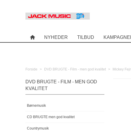
NYHEDER
TILBUD
KAMPAGNE
Forside
>
DVD BRUGTE - Film - men god kvalitet
>
Mickey Fejr
DVD BRUGTE - FILM - MEN GOD
KVALITET
Børnemusik
CD BRUGTE men god kvalitet
Countrymusik