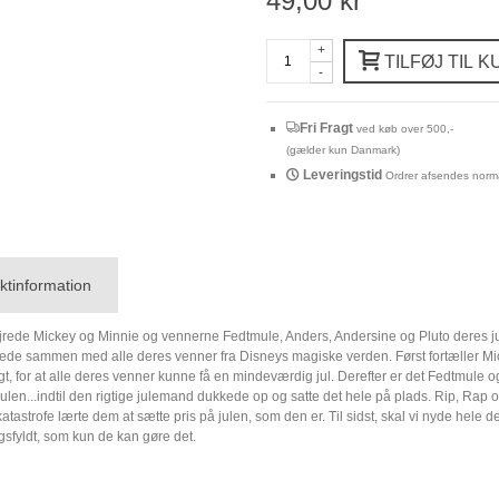
49,00 kr
+
TILFØJ TIL 
-
Fri Fragt
ved køb over 500,-
(gælder kun Danmark)
Leveringstid
Ordrer afsendes norma
ktinformation
rede Mickey og Minnie og vennerne Fedtmule, Anders, Andersine og Pluto deres jul fø
ede sammen med alle deres venner fra Disneys magiske verden. Først fortæller Mick
gt, for at alle deres venner kunne få en mindeværdig jul. Derefter er det Fedtmule
ulen...indtil den rigtige julemand dukkede op og satte det hele på plads. Rip, Rap
katastrofe lærte dem at sætte pris på julen, som den er. Til sidst, skal vi nyde hel
sfyldt, som kun de kan gøre det.