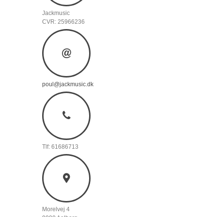
Jackmusic
CVR: 25966236
poul@jackmusic.dk
Tlf: 61686713
Morelvej 4