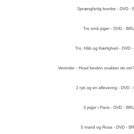
Sprængfarlig bombe - DVD -
Add to cart
Tre små piger - DVD - B
Add to cart
Tro, Håb og Kærlighed - DVD
Add to cart
Veninder - Hvad fanden snakker de o
Add to cart
2 ryk og en aflevering - DVD 
Add to cart
3 piger i Paris - DVD - B
Add to cart
5 mand og Rosa - DVD - 
Add to cart