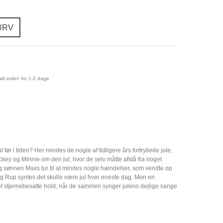
KURV
lt inden for 1-2 dage
r i tiden? Her mindes de nogle af tidligere års fortryllede jule,
ey og Minnie om den jul, hvor de selv måtte afstå fra noget
 og sønnen Maxs tur til at mindes nogle hændelser, som vendte op
 og Rup syntes det skulle være jul hver eneste dag. Men en
e det stjernebesatte hold, når de sammen synger julens dejlige sange