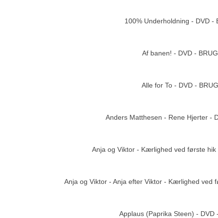
100% Underholdning - DVD 
Af banen! - DVD - BRU
Add to cart
Alle for To - DVD - BRU
Add to cart
Anders Matthesen - Rene Hjerter -
Add to cart
Anja og Viktor - Kærlighed ved første h
Add to cart
Anja og Viktor - Anja efter Viktor - Kærlighed ved
Add to cart
Applaus (Paprika Steen) - DVD
Add to cart