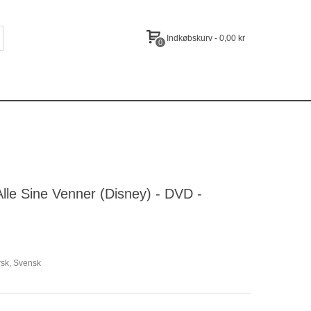
Indkøbskurv
-
0,00 kr
0
Alle Sine Venner (Disney) - DVD -
rsk, Svensk