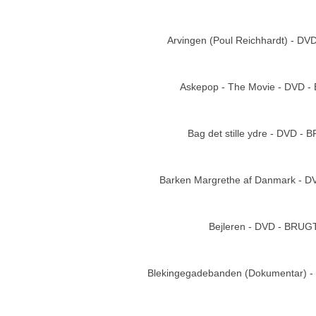
Arvingen (Poul Reichhardt) - D
Add to cart
Askepop - The Movie - DVD 
Add to cart
Bag det stille ydre - DVD -
Add to cart
Barken Margrethe af Danmark - 
Add to cart
Bejleren - DVD - BRUG
Add to cart
Blekingegadebanden (Dokumentar) 
Add to cart