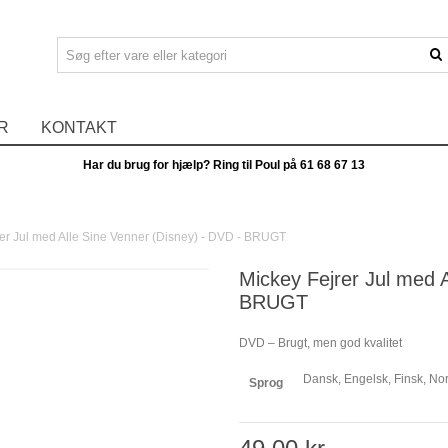
R
KONTAKT
Har du brug for hjælp? Ring til Poul på
61 68 67 13
er Jul med Alle Sine Venner (Disney) - DVD - BRUGT
Mickey Fejrer Jul med 
BRUGT
DVD – Brugt, men god kvalitet
Dansk, Engelsk, Finsk, No
Sprog