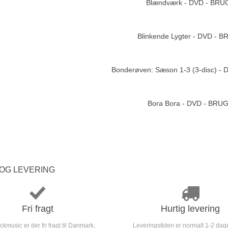
Blændværk - DVD - BRU
Add to cart
Blinkende Lygter - DVD - 
Add to cart
Bonderøven: Sæson 1-3 (3-disc) -
Add to cart
Bora Bora - DVD - BRU
OG LEVERING
Fri fragt
Hurtig levering
kmusic er der fri fragt til Danmark,
Leveringstiden er normalt 1-2 dag