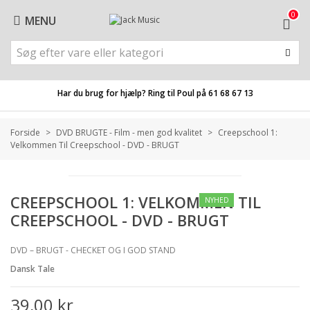
0
MENU
Har du brug for hjælp? Ring til Poul på
61 68 67 13
Forside
>
DVD BRUGTE - Film - men god kvalitet
>
Creepschool 1:
Velkommen Til Creepschool - DVD - BRUGT
CREEPSCHOOL 1: VELKOMMEN TIL
NYHED
CREEPSCHOOL - DVD - BRUGT
DVD – BRUGT - CHECKET OG I GOD STAND
Dansk Tale
39,00 kr