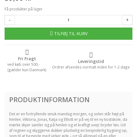
Få produkter på lager
-
+
TILFØJ TIL KURV
Fri Fragt
Leveringstid
ved køb over 500,-
Ordrer afsendes normalt inden for 1-2 dage
(gælder kun Danmark)
PRODUKTINFORMATION
Det er en fortryllende smuk mandag morgen, og solen står højt på
himlen. Viktoria, Jonas, Katja og Elliott er på vej til en ny kostskole, da
mørke skyer samler sig på himlen og et kraftigt uvejr bryder løs. Ud
af regnen og skyggerne dukker pludselig en besynderlig bygning op,
som til at begynde med virker øde – og så alligevel på en eller