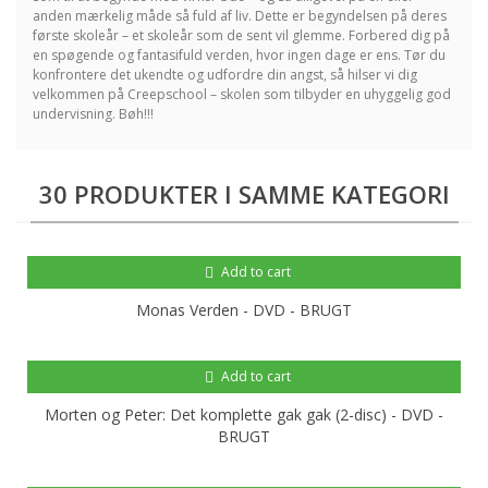
anden mærkelig måde så fuld af liv. Dette er begyndelsen på deres
første skoleår – et skoleår som de sent vil glemme.
Forbered dig på
en spøgende og fantasifuld verden, hvor ingen dage er ens. Tør du
konfrontere det ukendte og udfordre din angst, så hilser vi dig
velkommen på Creepschool – skolen som tilbyder en uhyggelig god
undervisning. Bøh!!!
30 PRODUKTER I SAMME KATEGORI
Add to cart
Monas Verden - DVD - BRUGT
Add to cart
Morten og Peter: Det komplette gak gak (2-disc) - DVD -
BRUGT