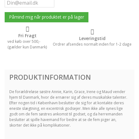
Påmind mig når produktet er på lager
Fri Fragt
Leveringstid
ved køb over 500,-
Ordrer afsendes normalt inden for 1-2 dage
(gælder kun Danmark)
PRODUKTINFORMATION
De forældreløse søstre Annie, Karin, Grace, Irene og Maud vender
hjem til Danmark, hvor de ernærer sig af deres musikalske talenter.
Efter nogen tid i København beslutter de sig for at kontakte deres
eneste slægtning, en excentrisk godsejer. Men ikke alle synes lige
godt om de fem søstres ankomst til godset, og da herremanden
beslutter at spille havemand for bedre at se de fem piger an,
skorter det ikke på komplikationer.