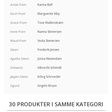
Annie From
Karina Bell
Karin From
Marguerite Viby
Grace From
Tove Wallenstrøm
Irene From
Nanna Stenersen
Maud From
Vesla Stenersen
Steen
Frederik Jensen
Agatha Steen
Jonna Neiiendam
Sshwartz
Albrecht Schmidt
Jørgen Steen
Erling Schroeder
Sigurd
Angelo Bruun
30 PRODUKTER I SAMME KATEGORI