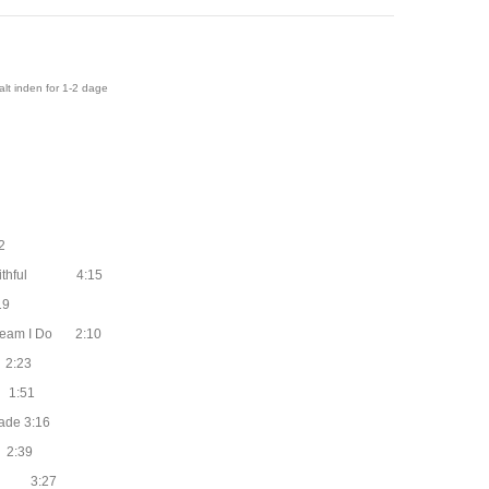
lt inden for 1-2 dage
2
 Faithful 4:15
19
ream I Do 2:10
2:23
1:51
de 3:16
2:39
e 3:27