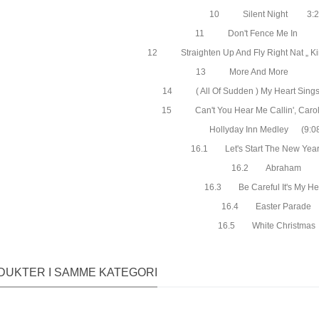
10 Silent Night 3:2
11 Don't Fence Me In 
12 Straighten Up And Fly Right Nat „ K
13 More And More 4
14 ( All Of Sudden ) My Heart 
15 Can't You Hear Me Callin', Car
Hollyday Inn Medley (9:0
16.1 Let's Start The New Year
16.2 Abraham
16.3 Be Careful It's My He
16.4 Easter Parade
16.5 White Christmas
DUKTER I SAMME KATEGORI