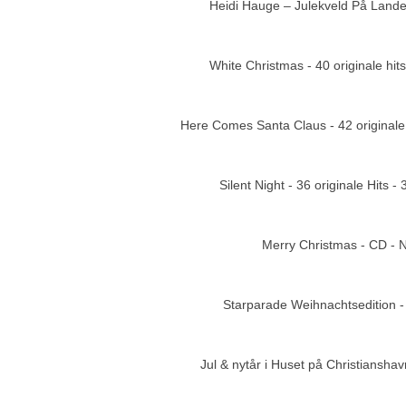
Heidi Hauge – Julekveld På Lande
Add to cart
White Christmas - 40 originale hit
Add to cart
Here Comes Santa Claus - 42 originale 
Add to cart
Silent Night - 36 originale Hits -
Add to cart
Merry Christmas - CD - 
Add to cart
Starparade Weihnachtsedition 
Add to cart
Jul & nytår i Huset på Christiansha
Add to cart