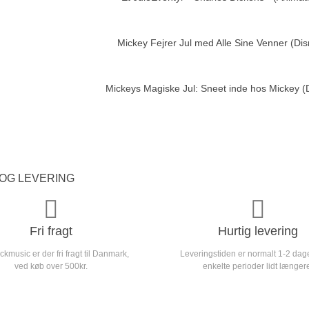
Mickey Fejrer Jul med Alle Sine Venner (D
Add to cart
Mickeys Magiske Jul: Sneet inde hos Mickey 
Add to cart
OG LEVERING
Fri fragt
Hurtig levering
kmusic er der fri fragt til Danmark,
Leveringstiden er normalt 1-2 dag
ved køb over 500kr.
enkelte perioder lidt længer