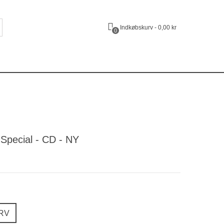
Indkøbskurv
-
0,00 kr
0
Special - CD - NY
URV