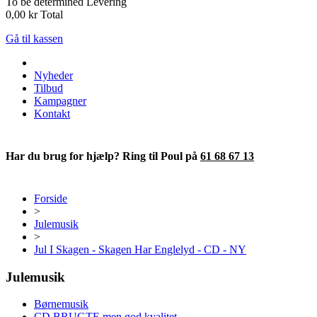
To be determined
Levering
0,00 kr
Total
Gå til kassen
Nyheder
Tilbud
Kampagner
Kontakt
Har du brug for hjælp? Ring til Poul på
61 68 67 13
Forside
>
Julemusik
>
Jul I Skagen - Skagen Har Englelyd - CD - NY
Julemusik
Børnemusik
CD BRUGTE men god kvalitet