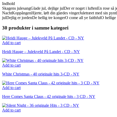
Indhold
Skagens julesang
Glade jul, dejlige jul
Der er noget i luften
En rose så 
Nacht
Koppången
Hjerte, løft din glædes vinger
Juletræet med sin pynt
jul
Dejlig er jorden
De hellig tre konger
O come all ye faithful
O hellige
30 produkter i samme kategori
Add to cart
Heidi Hauge – Julekveld På Landet - CD - NY
Add to cart
White Christmas - 40 originale hits 3-CD - NY
Add to cart
Here Comes Santa Claus - 42 originale hits - 3 CD - NY
Add to cart