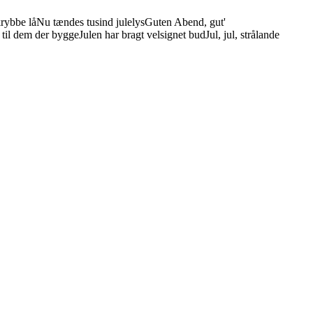
krybbe lå
Nu tændes tusind julelys
Guten Abend, gut'
 til dem der bygge
Julen har bragt velsignet bud
Jul, jul, strålande