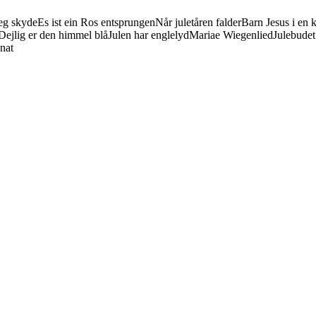
jeg skyde
Es ist ein Ros entsprungen
Når juletåren falder
Barn Jesus i en 
Dejlig er den himmel blå
Julen har englelyd
Mariae Wiegenlied
Julebudet
 nat