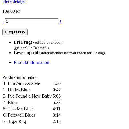
Flere detaljer
139,00 kr
-
+
Tilføj til kurv
Fri Fragt
ved køb over 500,-
(gælder kun Danmark)
Leveringstid
Ordrer afsendes normalt inden for 1-2 dage
Produktinformation
Produktinformation
1
Intro/Squeeze Me
1:20
2
Hodes Blues
0:47
3
I've Found a New Baby
5:06
4
Blues
5:38
5
Jazz Me Blues
4:11
6
Farewell Blues
3:14
7
Tiger Rag
2:15