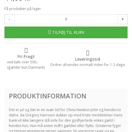
Få produkter på lager
-
+
TILFØJ TIL KURV
Fri Fragt
Leveringstid
ved køb over 500,-
Ordrer afsendes normalt inden for 1-2 dage
(gælder kun Danmark)
PRODUKTINFORMATION
Det er jul og det er en svær tid for Olivia Newton-John og hendes to
døtre, da Gregory Harrison dukker op med triste meddelelser.Hans
bank vil ikke længere stå inde for den godhjertede enkes gæld i
hendes hus. Hun må enten indfri gælden eller flytte. Gnisterne fyger
og temperamenterne tørner sammen. En snestorm raser og en