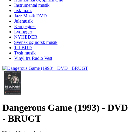
Instrumental musik
Irsk m.m.
Jazz Musik DVD
Julemusik
Kampagner
Lydbøger
NYHEDER
Svensk og norsk musik
TILBUD
Tysk musik
Vinyl fra Radio Vest
Dangerous Game (1993) - DVD
- BRUGT