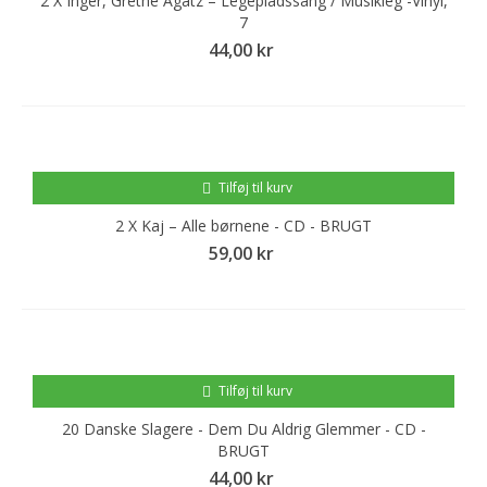
2 X Inger, Grethe Agatz – Legepladssang / Musikleg -Vinyl,
7
44,00 kr
Tilføj til kurv
2 X Kaj ‎– Alle børnene - CD - BRUGT
59,00 kr
Tilføj til kurv
20 Danske Slagere - Dem Du Aldrig Glemmer - CD -
BRUGT
44,00 kr