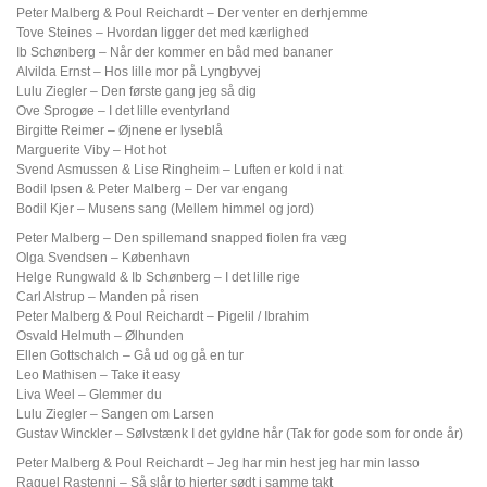
Peter Malberg & Poul Reichardt – Der venter en derhjemme
Tove Steines – Hvordan ligger det med kærlighed
Ib Schønberg – Når der kommer en båd med bananer
Alvilda Ernst – Hos lille mor på Lyngbyvej
Lulu Ziegler – Den første gang jeg så dig
Ove Sprogøe – I det lille eventyrland
Birgitte Reimer – Øjnene er lyseblå
Marguerite Viby – Hot hot
Svend Asmussen & Lise Ringheim – Luften er kold i nat
Bodil Ipsen & Peter Malberg – Der var engang
Bodil Kjer – Musens sang (Mellem himmel og jord)
Peter Malberg – Den spillemand snapped fiolen fra væg
Olga Svendsen – København
Helge Rungwald & Ib Schønberg – I det lille rige
Carl Alstrup – Manden på risen
Peter Malberg & Poul Reichardt – Pigelil / Ibrahim
Osvald Helmuth – Ølhunden
Ellen Gottschalch – Gå ud og gå en tur
Leo Mathisen – Take it easy
Liva Weel – Glemmer du
Lulu Ziegler – Sangen om Larsen
Gustav Winckler – Sølvstænk I det gyldne hår (Tak for gode som for onde år)
Peter Malberg & Poul Reichardt – Jeg har min hest jeg har min lasso
Raquel Rastenni – Så slår to hjerter sødt i samme takt