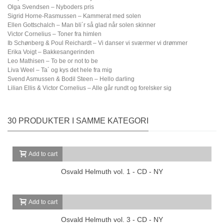
Olga Svendsen – Nyboders pris
Sigrid Horne-Rasmussen – Kammerat med solen
Ellen Gottschalch – Man bli´r så glad når solen skinner
Victor Cornelius – Toner fra himlen
Ib Schønberg & Poul Reichardt – Vi danser vi sværmer vi drømmer
Erika Voigt – Bakkesangerinden
Leo Mathisen – To be or not to be
Liva Weel – Ta´ og kys det hele fra mig
Svend Asmussen & Bodil Steen – Hello darling
Lilian Ellis & Victor Cornelius – Alle går rundt og forelsker sig
30 PRODUKTER I SAMME KATEGORI
Add to cart
Osvald Helmuth vol. 1 - CD - NY
Add to cart
Osvald Helmuth vol. 3 - CD - NY