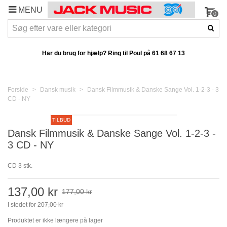
MENU
0
Har du brug for hjælp? Ring til Poul på
61 68 67 13
Forside
>
Dansk musik
>
Dansk Filmmusik & Danske Sange Vol. 1-2-3 - 3
CD - NY
TILBUD
Dansk Filmmusik & Danske Sange Vol. 1-2-3 -
3 CD - NY
CD 3 stk.
137,00 kr
177,00 kr
I stedet for
207,00 kr
Produktet er ikke længere på lager