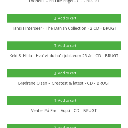
Thorleifs – En Lille Engel - CD - BRUGT
Add to cart
Hansi Hinterseer - The Danish Collection - 2 CD - BRUGT
Add to cart
Keld & Hilda - Hva' vil du ha' : jubilæum 25 år - CD - BRUGT
Add to cart
Brødrene Olsen – Greatest & latest - CD - BRUGT
Add to cart
Venter På Far – Vupti - CD - BRUGT
Add to cart