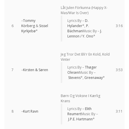
Låt Julen Förkunna (Happy X-
Mas/War Is Over)
–
Tommy
Lyrics By –
D.
6
Körberg
&
Sissel
Hylander
*,
P.
3:16
Kyrkjebø
*
Bächman
Music By –
J.
Lennon / Y. Ono
*
Jeg Tror Det Bli'r En Kold, Kold
Vinter
Lyrics By –
Thøger
7
–
Kirsten & Søren
3:53
Olesen
Music By –
Stevens
*,
Greenaway
*
Børn Og Voksne I Kærlig
Krans
Lyrics By –
Elith
8
–
Kurt Ravn
3:11
Reumert
Music By –
J.P.E. Hartmann
*