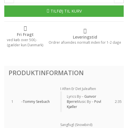
TILFØJ TIL KURV
Fri Fragt
Leveringstid
ved køb over 500,-
Ordrer afsendes normalt inden for 1-2 dage
(gælder kun Danmark)
PRODUKTINFORMATION
I Aften Er Det Juleaften
Lyrics By –
Gunvor
1
–
Tommy Seebach
Bjerre
Music By –
Povl
2:35
Kjøller
Sangfugl (Snowbird)