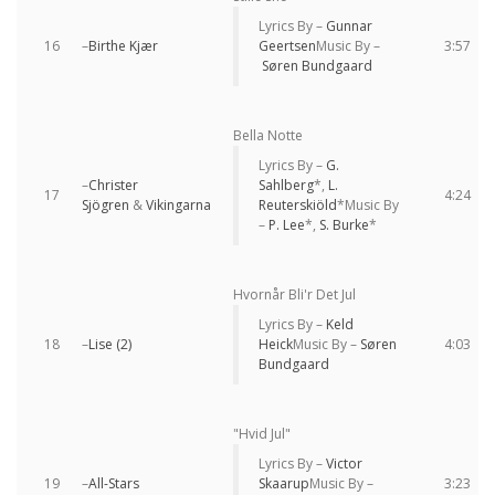
Lyrics By –
Gunnar
16
–
Birthe Kjær
Geertsen
Music By –
3:57
Søren Bundgaard
Bella Notte
Lyrics By –
G.
–
Christer
Sahlberg
*,
L.
17
4:24
Sjögren
&
Vikingarna
Reuterskiöld
*
Music By
–
P. Lee
*,
S. Burke
*
Hvornår Bli'r Det Jul
Lyrics By –
Keld
18
–
Lise (2)
Heick
Music By –
Søren
4:03
Bundgaard
"Hvid Jul"
Lyrics By –
Victor
19
–
All-Stars
Skaarup
Music By –
3:23