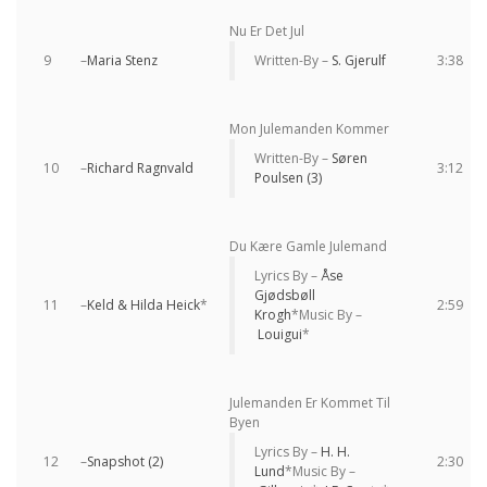
Nu Er Det Jul
9
–
Maria Stenz
Written-By –
S. Gjerulf
3:38
Mon Julemanden Kommer
Written-By –
Søren
10
–
Richard Ragnvald
3:12
Poulsen (3)
Du Kære Gamle Julemand
Lyrics By –
Åse
Gjødsbøll
11
–
Keld & Hilda Heick
*
2:59
Krogh
*
Music By –
Louigui
*
Julemanden Er Kommet Til
Byen
Lyrics By –
H. H.
12
–
Snapshot (2)
2:30
Lund
*
Music By –