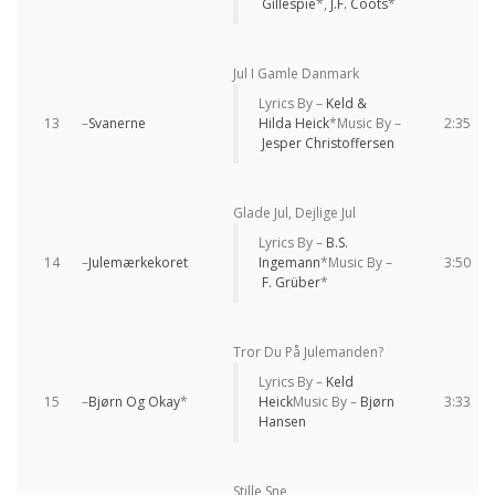
Gillespie
*,
J.F. Coots
*
Jul I Gamle Danmark
Lyrics By –
Keld &
13
–
Svanerne
Hilda Heick
*
Music By –
2:35
Jesper Christoffersen
Glade Jul, Dejlige Jul
Lyrics By –
B.S.
14
–
Julemærkekoret
Ingemann
*
Music By –
3:50
F. Grüber
*
Tror Du På Julemanden?
Lyrics By –
Keld
15
–
Bjørn Og Okay
*
Heick
Music By –
Bjørn
3:33
Hansen
Stille Sne