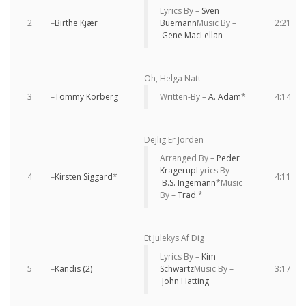
Lyrics By –
Sven
2
–
Birthe Kjær
Buemann
Music By –
2:21
Gene MacLellan
Oh, Helga Natt
3
–
Tommy Körberg
Written-By –
A. Adam
*
4:14
Dejlig Er Jorden
Arranged By –
Peder
Kragerup
Lyrics By –
4
–
Kirsten Siggard
*
4:11
B.S. Ingemann
*
Music
By –
Trad.
*
Et Julekys Af Dig
Lyrics By –
Kim
5
–
Kandis (2)
Schwartz
Music By –
3:17
John Hatting