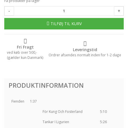
Få produkter på lager
-
+
TILFØJ TIL KURV
Fri Fragt
Leveringstid
ved køb over 500,-
Ordrer afsendes normalt inden for 1-2 dage
(gælder kun Danmark)
PRODUKTINFORMATION
Fienden
1:37
För Kung Och Fosterland
5:10
Tankar I Ligurien
5:26