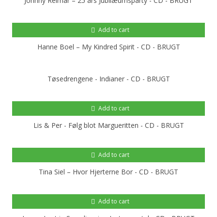
Johnny Reimar ‎– 25 års Jubilæumsparty - CD - BRUGT
Add to cart
Hanne Boel ‎– My Kindred Spirit - CD - BRUGT
Tøsedrengene - Indianer - CD - BRUGT
Add to cart
Lis & Per - Følg blot Margueritten - CD - BRUGT
Add to cart
Tina Siel ‎– Hvor Hjerterne Bor - CD - BRUGT
Add to cart