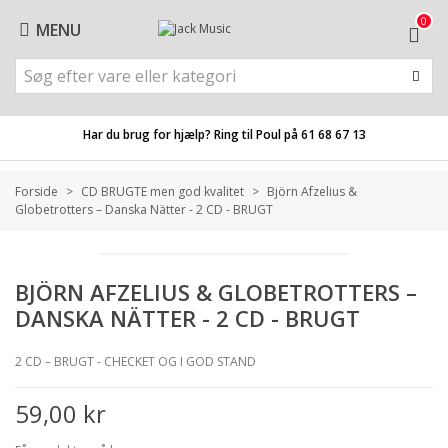
0
MENU
Har du brug for hjælp? Ring til Poul på
61 68 67 13
Forside
>
CD BRUGTE men god kvalitet
>
Björn Afzelius &
Globetrotters – Danska Nätter - 2 CD - BRUGT
BJÖRN AFZELIUS & GLOBETROTTERS –
DANSKA NÄTTER - 2 CD - BRUGT
2 CD – BRUGT - CHECKET OG I GOD STAND
59,00 kr