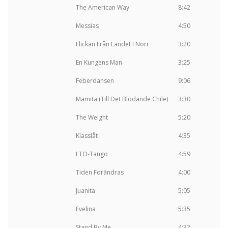
The American Way
8:42
Messias
4:50
Flickan Från Landet I Norr
3:20
En Kungens Man
3:25
Feberdansen
9:06
Mamita (Till Det Blödande Chile)
3:30
The Weight
5:20
Klasslåt
4:35
LTO-Tango
4:59
Tiden Förändras
4:00
Juanita
5:05
Evelina
5:35
Stand By Me
4:32