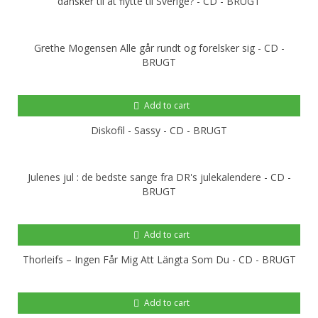
dansker til at flytte til Sverige? - CD - BRUGT
Grethe Mogensen Alle går rundt og forelsker sig - CD -
BRUGT
Add to cart
Diskofil - Sassy - CD - BRUGT
Julenes jul : de bedste sange fra DR's julekalendere - CD -
BRUGT
Add to cart
Thorleifs ‎– Ingen Får Mig Att Längta Som Du - CD - BRUGT
Add to cart