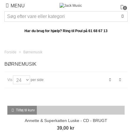
MENU
0
Har du brug for hjælp? Ring til Poul på
61 68 67 13
Forside
>
Børnemusik
BØRNEMUSIK
Vis
per side
Tilføj til kurv
Annette & Superkatten Luske - CD - BRUGT
39,00 kr