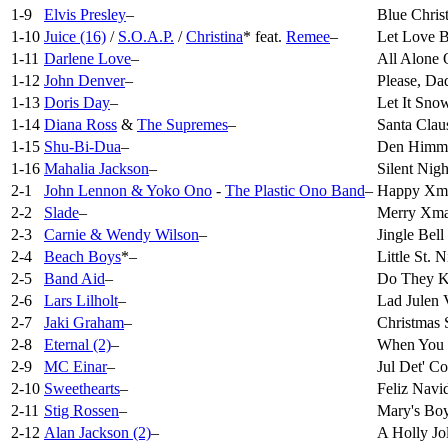
1-9
Elvis Presley
–
Blue Chris
1-10
Juice (16)
/
S.O.A.P.
/
Christina
*
feat.
Remee
–
Let Love 
1-11
Darlene Love
–
All Alone 
1-12
John Denver
–
Please, Da
1-13
Doris Day
–
Let It Sno
1-14
Diana Ross
&
The Supremes
–
Santa Cla
1-15
Shu-Bi-Dua
–
Den Himme
1-16
Mahalia Jackson
–
Silent Nig
2-1
John Lennon & Yoko Ono
-
The Plastic Ono Band
–
Happy Xma
2-2
Slade
–
Merry Xma
2-3
Carnie & Wendy Wilson
–
Jingle Bel
2-4
Beach Boys
*
–
Little St. 
2-5
Band Aid
–
Do They Kn
2-6
Lars Lilholt
–
Lad Julen
2-7
Jaki Graham
–
Christmas
2-8
Eternal (2)
–
When You 
2-9
MC Einar
–
Jul Det' Co
2-10
Sweethearts
–
Feliz Navi
2-11
Stig Rossen
–
Mary's Boy
2-12
Alan Jackson (2)
–
A Holly Jo