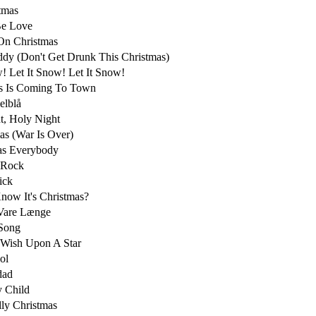
tmas
Be Love
On Christmas
ddy (Don't Get Drunk This Christmas)
w! Let It Snow! Let It Snow!
us Is Coming To Town
lblå
ht, Holy Night
s (War Is Over)
s Everybody
l Rock
Nick
ow It's Christmas?
 Vare Længe
 Song
Wish Upon A Star
ol
dad
 Child
lly Christmas