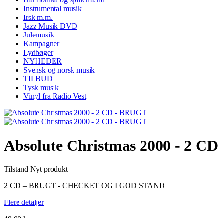
Instrumental musik
Irsk m.m.
Jazz Musik DVD
Julemusik
Kampagner
Lydbøger
NYHEDER
Svensk og norsk musik
TILBUD
Tysk musik
Vinyl fra Radio Vest
Absolute Christmas 2000 - 2 
Tilstand
Nyt produkt
2 CD – BRUGT - CHECKET OG I GOD STAND
Flere detaljer