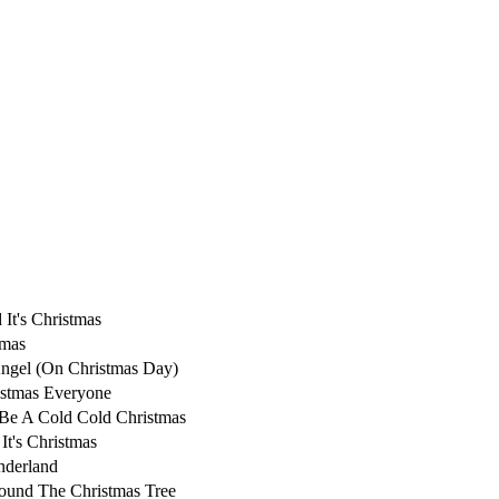
It's Christmas
tmas
ngel (On Christmas Day)
istmas Everyone
 Be A Cold Cold Christmas
It's Christmas
nderland
ound The Christmas Tree