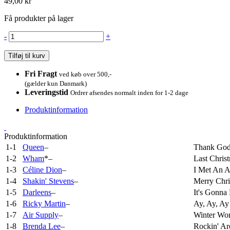
49,00 kr
Få produkter på lager
-
+
Tilføj til kurv
Fri Fragt
ved køb over 500,-
(gælder kun Danmark)
Leveringstid
Ordrer afsendes normalt inden for 1-2 dage
Produktinformation
Produktinformation
1-1
Queen
–
Thank God 
1-2
Wham
*
–
Last Chris
1-3
Céline Dion
–
I Met An A
1-4
Shakin' Stevens
–
Merry Chr
1-5
Darleens
–
It's Gonna
1-6
Ricky Martin
–
Ay, Ay, Ay 
1-7
Air Supply
–
Winter Wo
1-8
Brenda Lee
–
Rockin' Ar