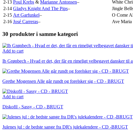
2-13
Poul Krebs
&
Marianne Antonsen
–
White Chri
2-14
Gladys Knight And The Pips
–
Jingle Bell
2-15
Art Garfunkel
–
O Come All
2-16
José Carreras
–
Ave Maria
30 produkter i samme kategori
Add to cart
Ib Grønbech - Hvad er det, der får en rimeligt velbegavet dansker til 
Grethe Mogensen Alle går rundt og forelsker sig - CD - BRUGT
Add to cart
Diskofil - Sassy - CD - BRUGT
Julenes jul : de bedste sange fra DR's julekalendere - CD -BRUGT